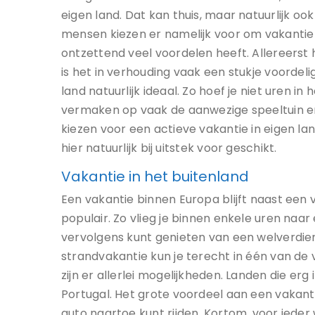
eigen land. Dat kan thuis, maar natuurlijk o
mensen kiezen er namelijk voor om vakantie 
ontzettend veel voordelen heeft. Allereerst h
is het in verhouding vaak een stukje voordeli
land natuurlijk ideaal. Zo hoef je niet uren in
vermaken op vaak de aanwezige speeltuin en h
kiezen voor een actieve vakantie in eigen la
hier natuurlijk bij uitstek voor geschikt.
Vakantie in het buitenland
Een vakantie binnen Europa blijft naast een v
populair. Zo vlieg je binnen enkele uren naar
vervolgens kunt genieten van een welverdien
strandvakantie kun je terecht in één van de
zijn er allerlei mogelijkheden. Landen die erg in
Portugal. Het grote voordeel aan een vakanti
auto naartoe kunt rijden. Kortom, voor ieder 