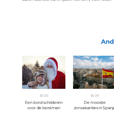
And
BLOG
BLOG
Malaga
Een bord schilderen
De mooiste
voor de kerstman
zonvakanties in Spanj