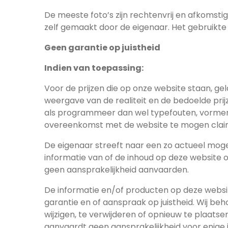
De meeste foto’s zijn rechtenvrij en afkomsti
zelf gemaakt door de eigenaar. Het gebruikte 
Geen garantie op juistheid
Indien van toepassing:
Voor de prijzen die op onze website staan, gel
weergave van de realiteit en de bedoelde prij
als programmeer dan wel typefouten, vormen
overeenkomst met de website te mogen claim
De eigenaar streeft naar een zo actueel mog
informatie van of de inhoud op deze website on
geen aansprakelijkheid aanvaarden.
De informatie en/of producten op deze web
garantie en of aanspraak op juistheid. Wij b
wijzigen, te verwijderen of opnieuw te plaat
aanvaardt geen aansprakelijkheid voor enige i