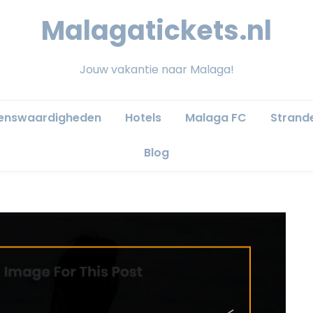
Malagatickets.nl
Jouw vakantie naar Malaga!
ienswaardigheden
Hotels
Malaga FC
Strand
Blog