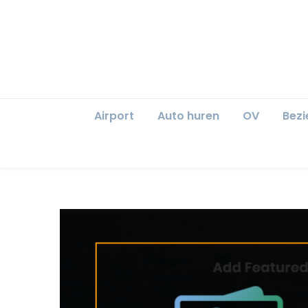
Airport
Auto huren
OV
Bez