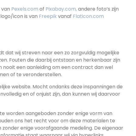
g van
Pexels.com
of
Pixabay.com,
andere foto’s zijn
logo/icon is van
Freepik
vanaf
Flaticon.com
dt dat wij streven naar een zo zorgvuldig mogelijke
zen. Fouten die daarbij ontstaan en herkenbaar zijn
 nooit een aanleiding om een contract dan wel
en of te veronderstellen.
elijke website. Mocht ondanks deze inspanningen de
volledig en of onjuist zijn, dan kunnen wij daarvoor
site worden aangeboden zonder enige vorm van
ehouden ons het recht voor om deze materialen te
sen zonder enige voorafgaande medeling. De eigenaar
nformatie staat waarnaar wij via hyperlinks